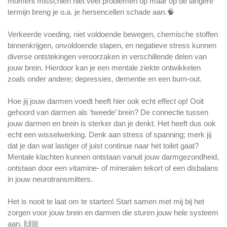
moment misschien niet veel problemen op maar op de langere
termijn breng je o.a. je hersencellen schade aan.🧠
Verkeerde voeding, niet voldoende bewegen, chemische stoffen
binnenkrijgen, onvoldoende slapen, en negatieve stress kunnen
diverse ontstekingen veroorzaken in verschillende delen van
jouw brein. Hierdoor kan je een mentale ziekte ontwikkelen
zoals onder andere; depressies, dementie en een burn-out.
Hoe jij jouw darmen voedt heeft hier ook echt effect op! Ooit
gehoord van darmen als ‘tweede’ brein? De connectie tussen
jouw darmen en brein is sterker dan je denkt. Het heeft dus ook
echt een wisselwerking. Denk aan stress of spanning; merk jij
dat je dan wat lastiger of juist continue naar het toilet gaat?
Mentale klachten kunnen ontstaan vanuit jouw darmgezondheid,
ontstaan door een vitamine- of mineralen tekort of een disbalans
in jouw neurotransmitters.
Het is nooit te laat om te starten! Start samen met mij bij het
zorgen voor jouw brein en darmen die sturen jouw hele systeem
aan. 🙌🏼